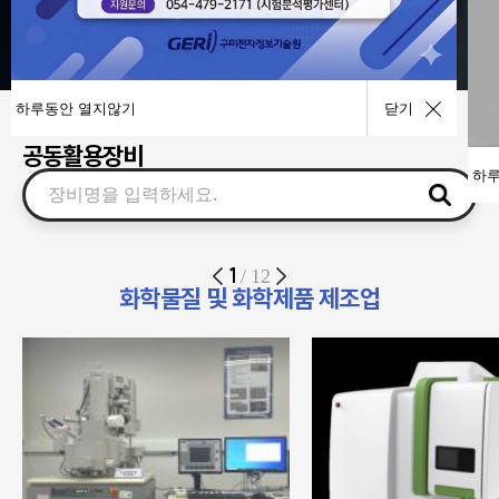
사업공고
기술이전
하루동안 열지않기
닫기
공동활용장비
하루
1
/
12
화학물질 및 화학제품 제조업