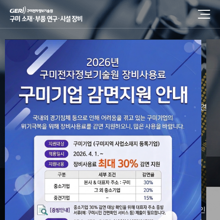
구미 소재·부품
연구·시설 장비
구미 미래 신산업 소재·부품 융합 얼라이언스로 지역의 중소 중견·
기업의 경쟁력을 강화합니다.
장비검색/예약
장비이용안내
담당자안내
성적서
진위여부 확인