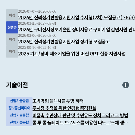
2026-07-07~2026-08-03
2026년 신뢰성기반활용지원사업 수시형(2차) 모집공고(~8/3)
2026-03-25~2027-03-31
2026년 구미전자정보기술원 장비사용료 구미기업 감면지원 안
2026-02-06~2026-03-06
2026년 신뢰성기반활용지원사업 정기형 모집공고
2025-09-16~2025-10-31
2025 기계/장비 제조기업을 위한 머신 GPT 실증 지원사업
기술이전
초박막형 플렉시블 투명 히터
산업기술융합
주시점 추적을 위한 안경형 증강현실
정보통신미디어
비접촉 수면상태 판단 및 수면유도 장치 그리고 그 방법
산업기술융합
롤 투 롤 플레이트 프로세스를 이용한 나노 구조체 생성 방법
산업기술융합