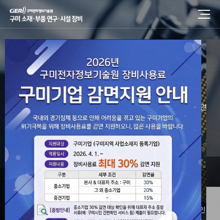
구미 소재·부품
연구·시설 장비
구미 미래 신산업 소재·부품 융합 얼라이언스로 지역의 중소 중견·
기업의 경쟁력을 강화합니다.
장비검색/예약
장비이용안내
담당자안내
성적서
진위여부 확인