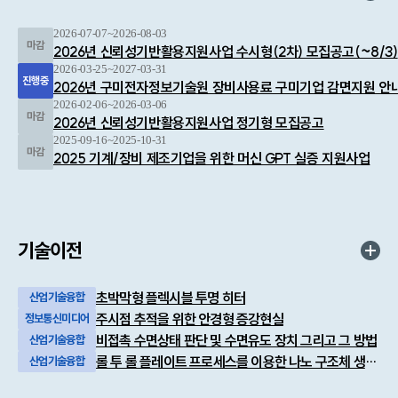
2026-07-07~2026-08-03
2026년 신뢰성기반활용지원사업 수시형(2차) 모집공고(~8/3)
2026-03-25~2027-03-31
2026년 구미전자정보기술원 장비사용료 구미기업 감면지원 안
2026-02-06~2026-03-06
2026년 신뢰성기반활용지원사업 정기형 모집공고
2025-09-16~2025-10-31
2025 기계/장비 제조기업을 위한 머신 GPT 실증 지원사업
기술이전
초박막형 플렉시블 투명 히터
산업기술융합
주시점 추적을 위한 안경형 증강현실
정보통신미디어
비접촉 수면상태 판단 및 수면유도 장치 그리고 그 방법
산업기술융합
롤 투 롤 플레이트 프로세스를 이용한 나노 구조체 생성 방법
산업기술융합