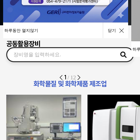
사업공고
기술이전
하루동안 열지않기
닫기
공동활용장비
하루
1
/
12
화학물질 및 화학제품 제조업