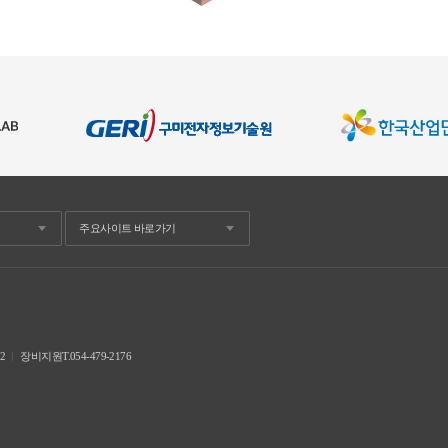
02
ㅣ
장비지원T.054-479-2176