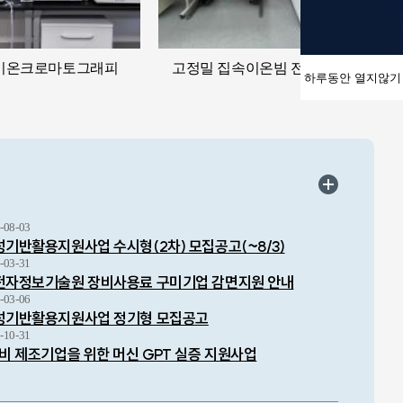
이온크로마토그래피
고정밀 집속이온빔 전자현미경
하루동안 열지않기
격 내구시험기
고
-08-03
성기반활용지원사업 수시형(2차) 모집공고(~8/3)
-03-31
환경 모사 구현을 통해 시험품의 외관 변화(수축, 팽창,
고감도 
미전자정보기술원 장비사용료 구미기업 감면지원 안내
o resistance)측정을 통해 숄더/커넥터 부위의 크랙을
입자 이
-03-06
이용한 
뢰성기반활용지원사업 정기형 모집공고
-10-31
장비 제조기업을 위한 머신 GPT 실증 지원사업