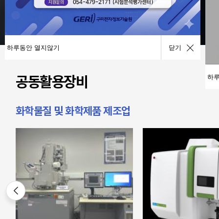
장비검색/예약
장비이용안내
하루동안 열지않기
닫기
공동활용장비
하루
화학물질 및 화학제품 제조업