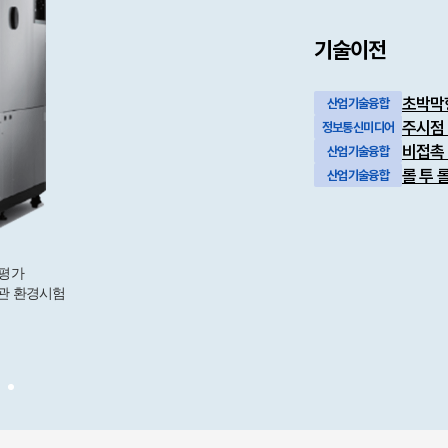
기술이전
초박막
산업기술융합
주시점
정보통신미디어
비접촉 
산업기술융합
롤 투 
산업기술융합
 평가
활용분야
보관 환경시험
※ 전기전자 소재·부품 및
※ 반도체, 전장, 방위산업
※ PCB soldering 열충격
※ IEC60068-2-14, MIL-S