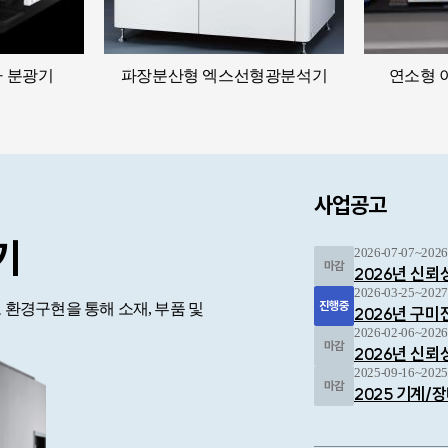
 분광기
파장분산형 엑스선형광분석기
연소형 
사업공고
기
전자부품 열충
2026-07-07~2026
2026년 신뢰
2026-03-25~2027
환경구현을 통해 소재, 부품 및
시험품을 특정한 고온/저온 반복 
2026년 구
변색 등) 및 실시간 미세저항(Micr
2026-02-06~2026
평가하는 환경내구성 시험 장비
2026년 신
2025-09-16~2025
2025 기계/