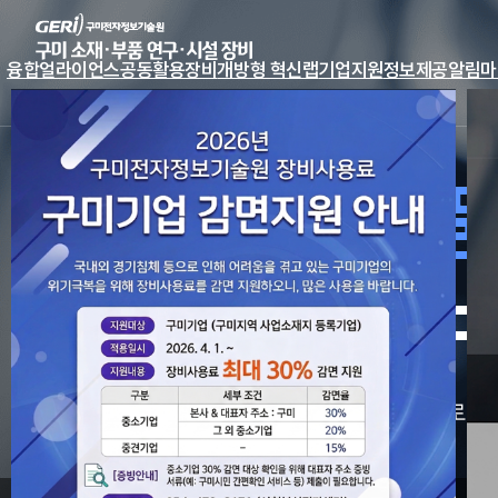
융합얼라이언스
공동활용장비
개방형 혁신랩
기업지원
정보제공
알림마
구미 소재·부
연구·시설 장
구미 미래 신산업 소재·부품 융합 얼라이언스로 지