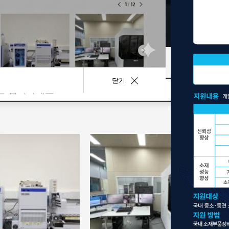
사업공고
기술이전
닫기
1
/
12