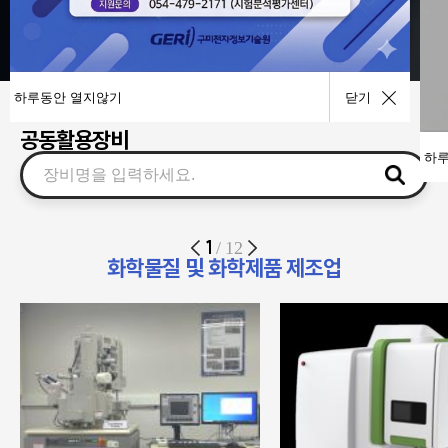
사업공고
기술이전
하루동안 열지않기
닫기
공동활용장비
하루
1
/
12
화학물질 및 화학제품 제조업