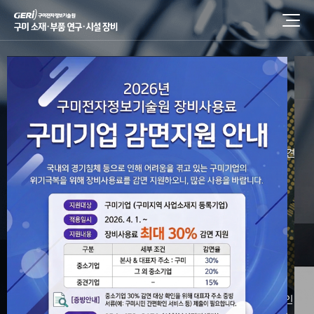
구미 소재·부품
연구·시설 장비
구미 미래 신산업 소재·부품 융합 얼라이언스로 지역의 중소 중견·
기업의 경쟁력을 강화합니다.
장비검색/예약
장비이용안내
담당자안내
성적서
진위여부 확인