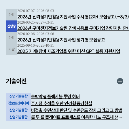
2026-07-07~2026-08-03
2026년 신뢰성기반활용지원사업 수시형(2차) 모집공고(~8/3)
2026-03-25~2027-03-31
2026년 구미전자정보기술원 장비사용료 구미기업 감면지원 안
2026-02-06~2026-03-06
2026년 신뢰성기반활용지원사업 정기형 모집공고
2025-09-16~2025-10-31
2025 기계/장비 제조기업을 위한 머신 GPT 실증 지원사업
기술이전
초박막형 플렉시블 투명 히터
산업기술융합
주시점 추적을 위한 안경형 증강현실
정보통신미디어
비접촉 수면상태 판단 및 수면유도 장치 그리고 그 방법
산업기술융합
롤 투 롤 플레이트 프로세스를 이용한 나노 구조체 생성 방법
산업기술융합