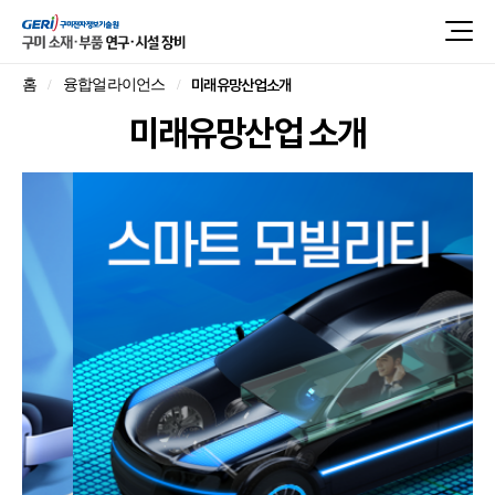
미래유망산업소개
홈
융합얼라이언스
미래유망산업 소개