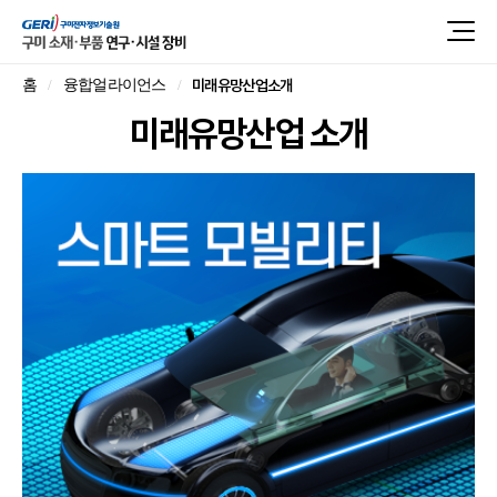
미래유망산업소개
홈
융합얼라이언스
미래유망산업 소개