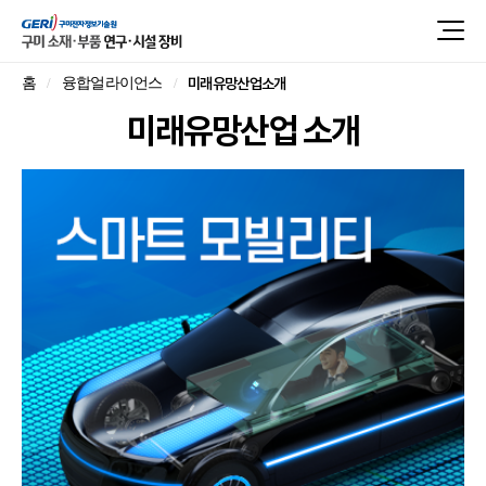
미래유망산업소개
홈
융합얼라이언스
미래유망산업 소개