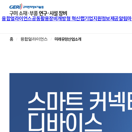
융합얼라이언스
공동활용장비
개방형 혁신랩
기업지원
정보제공
알림마
미래유망산업소개
홈
융합얼라이언스