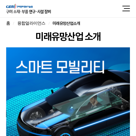
미래유망산업소개
홈
융합얼라이언스
미래유망산업 소개