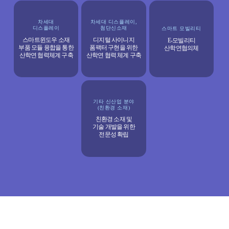
차세대
차세대 디스플레이,
디스플레이
첨단신소재
스마트 모빌리티
스마트윈도우 소재
디지털 사이니지
E-모빌리티
부품 모듈 융합을 통한
폼팩터 구현을 위한
산학연협의체
산학연 협력체계 구축
산학연 협력 체계 구축
기타 신산업 분야
(친환경 소재)
친환경 소재 및
기술 개발을 위한
전문성 확립