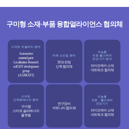
구미형 소재·부품 융합얼라이언스 협의체
스마트 모빌리티 분야
지능형
Automotive
미래 신산업 분야
의료·헬스케어
material parts
진단기기 분야
Localization Research
3D프린팅
라이프케어 소재
mIGHT development
산학 협의체
네트워크 협의체
group
(ALRIGHT)
스마트
지능형
신재생에너지 분야
의료 · 헬스케어
연구장비
진단기기
구미형
커뮤니티 협의체
라이프케어 소재
스마트 솔라에너지
네트워크 협의체
플랫폼