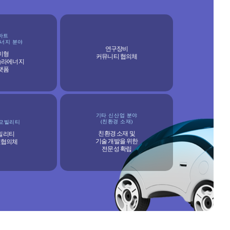
마트
너지 분야
연구장비
미형
커뮤니티 협의체
솔라에너지
랫폼
기타 신산업 분야
(친환경 소재)
 모빌리티
친환경 소재 및
모빌리티
기술 개발을 위한
연협의체
전문성 확립