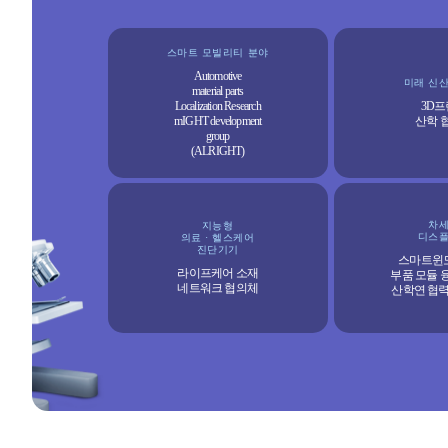
스마트 모빌리티 분야
Automotive
미래 신
material parts
Localization Research
3D
mIGHT development
산학 
group
(ALRIGHT)
차
지능형
디스
의료 · 헬스케어
진단기기
스마트윈
라이프케어 소재
부품 모듈 
네트워크 협의체
산학연 협