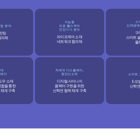
스
지능형
신재생에
산업 분야
의료·헬스케어
진단기기 분야
구
프린팅
라이프케어 소재
스마트 
협의체
네트워크 협의체
플
세대
차세대 디스플레이,
플레이
첨단신소재
스마트
도우 소재
디지털 사이니지
E-
융합을 통한
폼팩터 구현을 위한
산학
력체계 구축
산학연 협력 체계 구축