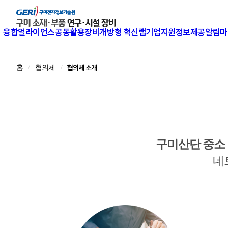
융합얼라이언스
공동활용장비
개방형 혁신랩
기업지원
정보제공
알림마
협의체 소개
홈
협의체
구미산단 중소 
네