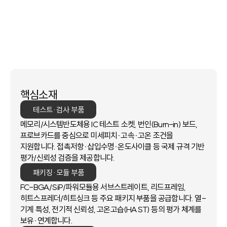
부품 거점입니다.
SK실트론(국내 1위 실리콘 웨이퍼)을
비롯해 전력·시스템 반도체용 핵심 소재·부품 공급 역량과
시험·평가 인프라를 한곳에서 제공합니다.
핵심소재
테스트·검사 부품
메모리/시스템반도체용 IC 테스트 소켓, 번인(Burn-in) 보드,
프로브카드를 중심으로 미세피치·고속·고온 조건을
지원합니다. 접촉저항·삽입수명·온도사이클 등 국제 규격 기반
평가/신뢰성 검증을 제공합니다.
패키징·모듈 부품
FC-BGA/SiP/파워모듈용 서브스트레이트, 리드프레임,
히트스프레더/히트싱크 등 주요 패키지 부품을 공급합니다.
열-
기계 특성, 전기적 신뢰성, 고온고습(HAST) 등의 평가 체계를
보유·연계합니다.