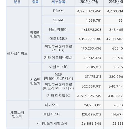
분류
항목
세부항목
2025년 07월
2025년 08월
DRAM
4,293,873,450
4,603,214,57
SRAM
1,058,781
836,11
Flash 메모리
461,593,203
645,465,85
메모리
반도체
메모리MCP
4,194,558,010
4,603,682,38
복합부품집적회로
470,253,436
605,101,16
(MCOs)
전자집적회로
기타 메모리반도체
45,612,074
33,630,18
아날로그 IC
9,015,017
10,716,39
MCP
311,175,215
330,996,65
(메모리 MCP 제외)
시스템
반도체
복합부품집적회로
622,359,931
648,744,49
(메모리 MCOs 제외)
기타 디지털 IC
3,766,395,939
3,101,539,89
다이오드
24,930,191
23,514,90
개별소자
트랜지스터
128,696,012
114,694,41
반도체
기타반도체개별소자
26,886,946
25,358,18