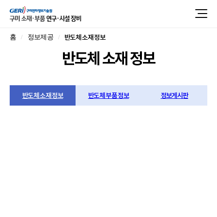
반도체 소재 정보
홈
정보제공
반도체 소재 정보
반도체 소재 정보
반도체 부품 정보
정보게시판
구미지역 주요
반도체 소재 정보
구미는 국가첨단전략산업 ‘반도체 소재·부품 공급
특화단지’로 지정되었고,
글로벌 탑티어 8개 선도기업과
300여 협력기업(총 300+개)이 집적한 국내 대표 소재·