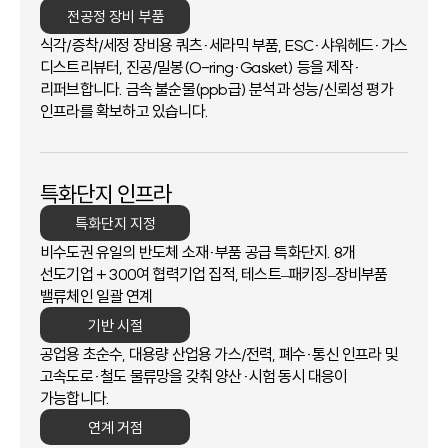
전공정 장비 부품
식각/증착/세정 장비용 쿼츠·세라믹 부품, ESC·샤워헤드·가스
디스트리뷰터, 진공/밀봉(O-ring·Gasket) 등을
제작·
리퍼브합니다. 금속 불순물(ppb급) 분석과 성능/신뢰성 평가
인프라를 확보하고 있습니다.
특화단지 인프라
특화단지 지정
비수도권 유일의 반도체 소재·부품 공급 특화단지. 8개
선도기업 + 300여 협력기업 집적,
테스트–패키징–장비부품
밸류체인 일괄 연계
기반 시절
공업용 초순수, 대용량 산업용 가스/전력, 폐수·통신 인프라 및
고속도로·철도 물류망을 갖춰
양산·시험 동시 대응이
가능합니다.
연계 거점