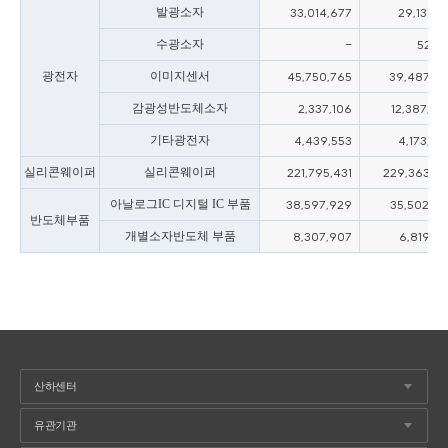
발광소자
33,014,677
29,131,30
수광소자
-
52,61
광전자
이미지센서
45,750,765
39,487,14
감광성반도체소자
2,337,106
12,387,38
기타광전자
4,439,553
4,173,67
실리콘웨이퍼
실리콘웨이퍼
221,795,431
229,363,18
아날로그IC 디지털 IC 부품
38,597,929
35,502,77
반도체부품
개별소자반도체 부품
8,307,907
6,819,14