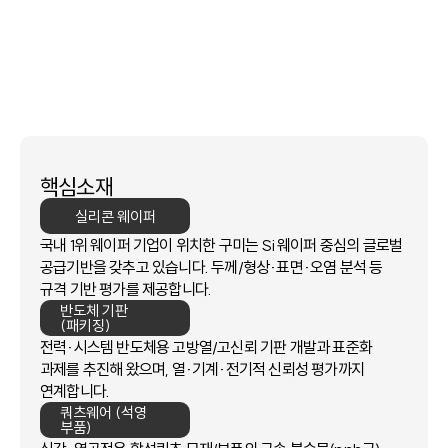
거점입니다.
전·후공정 핵심 테스트·패키징·장비부품의
개발·공급 역량과 시험·평가·인증 인프라를 한곳에서
제공합니다.
핵심소재
실리콘 웨이퍼
국내 1위 웨이퍼 기업이 위치한 구미는 Si 웨이퍼 중심의 글로벌
공급기반을 갖추고 있습니다.
두께/형상·표면·오염 분석 등
규격 기반 평가를 제공합니다.
반도체 기판
(패키징)
전력·시스템 반도체용 고방열/고신뢰 기판 개발과 표준화
과제를 추진해 왔으며,
열·기계·전기적 신뢰성 평가까지
연계합니다.
쿼츠웨어 (석영
부품)