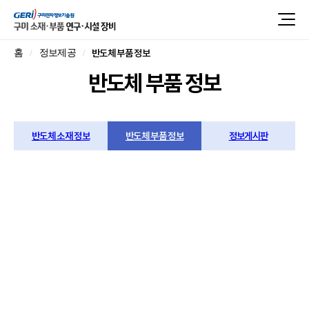
반도체 부품 정보
홈
정보제공
반도체 부품 정보
반도체 소재 정보
반도체 부품 정보
정보게시판
구미지역 주요
반도체 부품 정보
국가는 국가첨단전략산업 ‘반도체 소재·부품 공급
특화단지’로 구미를 지정했고,
글로벌 팹/OSAT, 국내
선도기업과 협력기업(총 300+개)이 집적한 대표 부품