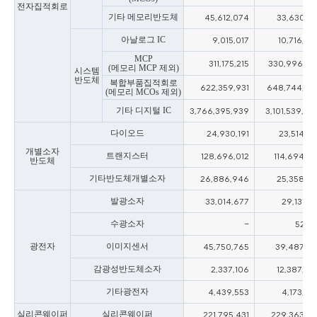
전자집적회로
기타 메모리반도체
45,612,074
33,630,18
아날로그 IC
9,015,017
10,716,39
MCP
311,175,215
330,996,65
(메모리 MCP 제외)
시스템
반도체
복합부품집적회로
622,359,931
648,744,49
(메모리 MCOs 제외)
기타 디지털 IC
3,766,395,939
3,101,539,89
다이오드
24,930,191
23,514,90
개별소자
트랜지스터
128,696,012
114,694,41
반도체
기타반도체개별소자
26,886,946
25,358,18
발광소자
33,014,677
29,131,30
수광소자
-
52,61
광전자
이미지센서
45,750,765
39,487,14
감광성반도체소자
2,337,106
12,387,38
기타광전자
4,439,553
4,173,67
실리콘웨이퍼
실리콘웨이퍼
221,795,431
229,363,18