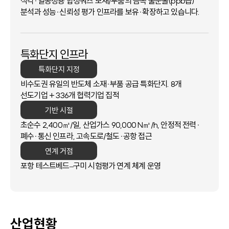
식각·열공정용 합성쿼츠 모재/부품의 금속 불순물(ppb급)
분석과
성능·신뢰성 평가 인프라를 보유·확장하고 있습니다.
특화단지 인프라
특화단지 지정
비수도권 유일의 반도체 소재·부품 공급 특화단지. 8개
선도기업 + 336개 협력기업 집적
기반 시절
초순수 2,400㎥/일, 산업가스 90,000 N㎥/h,
안정적 전력·
폐수·통신 인프라, 고속도로/철도·공항 접근
연계 거점
포항 테스트베드–구미 시험평가 연계 체계 운영
산업현황