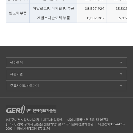
아날로그IC 디지털 IC 부품
38,597,929
35,502,77
반도체부품
개별소자반도체 부품
8,307,907
6,819,14
(재)구미전자정보기술원
ㅣ
대표자: 김장호
ㅣ
사업자등록번호: 513-82-06753
[39171] 경북 구미시 산동읍 첨단기업1로 17 구미전자정보기술원
ㅣ
대표전화T.054-479-
2002
ㅣ
장비지원T.054-479-2176