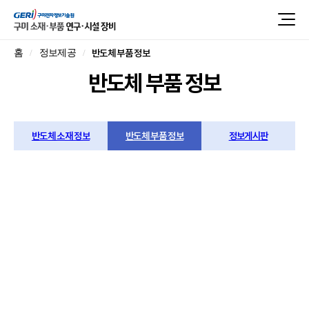
반도체 부품 정보
홈
정보제공
반도체 부품 정보
반도체 소재 정보
반도체 부품 정보
정보게시판
구미지역 주요
반도체 부품 정보
국가는 국가첨단전략산업 ‘반도체 소재·부품 공급
특화단지’로 구미를 지정했고,
글로벌 팹/OSAT, 국내
선도기업과 협력기업(총 300+개)이 집적한 대표 부품