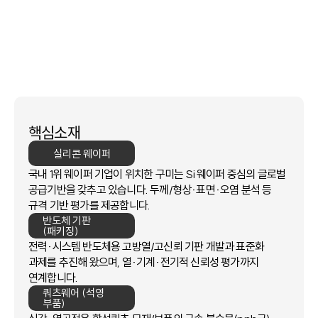
거점입니다.
전·후공정 핵심 테스트·패키징·장비부품의
개발·공급 역량과 시험·평가·인증 인프라를 한곳에서
제공합니다.
핵심소재
실리콘 웨이퍼
국내 1위 웨이퍼 기업이 위치한 구미는 Si 웨이퍼 중심의 글로벌
공급기반을 갖추고 있습니다.
두께/형상·표면·오염 분석 등
규격 기반 평가를 제공합니다.
반도체 기판
(패키징)
전력·시스템 반도체용 고방열/고신뢰 기판 개발과 표준화
과제를 추진해 왔으며,
열·기계·전기적 신뢰성 평가까지
연계합니다.
쿼츠웨어 (석영
부품)