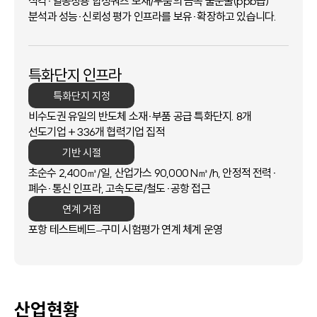
식각·열공정용 합성쿼츠 모재/부품의 금속 불순물(ppb급)
분석과
성능·신뢰성 평가 인프라를 보유·확장하고 있습니다.
특화단지 인프라
특화단지 지정
비수도권 유일의 반도체 소재·부품 공급 특화단지. 8개
선도기업 + 336개 협력기업 집적
기반 시절
초순수 2,400㎥/일, 산업가스 90,000 N㎥/h,
안정적 전력·
폐수·통신 인프라, 고속도로/철도·공항 접근
연계 거점
포항 테스트베드–구미 시험평가 연계 체계 운영
산업현황