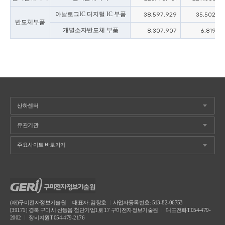
아날로그IC 디지털 IC 부품
38,597,929
35,502,77
반도체부품
개별소자반도체 부품
8,307,907
6,819,14
(재)구미전자정보기술원
ㅣ
대표자: 김장호
ㅣ
사업자등록번호: 513-82-06753
[39171] 경북 구미시 산동읍 첨단기업1로 17 구미전자정보기술원
ㅣ
대표전화T.054-479-
2002
ㅣ
장비지원T.054-479-2176