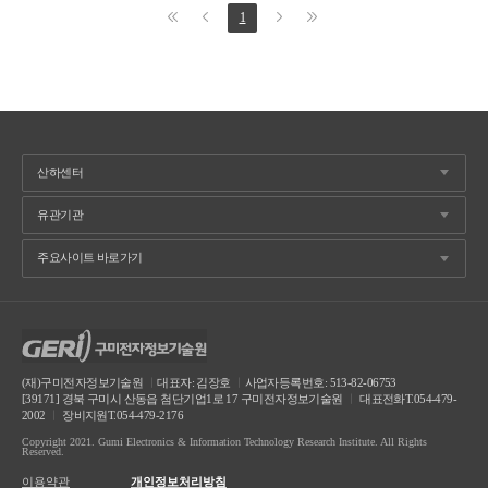
1
(재)구미전자정보기술원
ㅣ
대표자: 김장호
ㅣ
사업자등록번호: 513-82-06753
[39171] 경북 구미시 산동읍 첨단기업1로 17 구미전자정보기술원
ㅣ
대표전화T.054-479-
2002
ㅣ
장비지원T.054-479-2176
Copyright 2021. Gumi Electronics & Information Technology Research Institute. All Rights
Reserved.
이용약관
개인정보처리방침