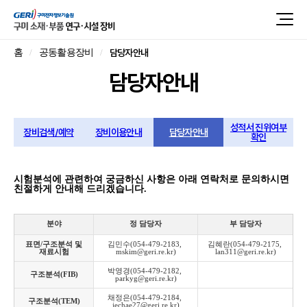
담당자안내
홈
공동활용장비
담당자안내
성적서 진위여부
장비검색/예약
장비이용안내
담당자안내
확인
시험분석에 관련하여 궁금하신 사항은 아래 연락처로 문의하시면
친절하게 안내해 드리겠습니다.
분야
정 담당자
부 담당자
표면/구조분석 및
김민수(054-479-2183, 
김혜란(054-479-2175, 
재료시험
mskim@geri.re.kr)
lan311@geri.re.kr)
박영경(054-479-2182, 
구조분석(FIB)
parkyg@geri.re.kr)
채정은(054-479-2184, 
구조분석(TEM)
jechae27@geri.re.kr)