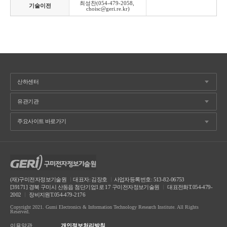
최성찬(054-479-2058, 
기술이전
choisc@geri.re.kr)
(재)구미전자정보기술원
ㅣ
대표자: 김장호
ㅣ
사업자등록번호: 513-82-06753
[39171] 경북 구미시 산동읍 첨단기업1로 17 구미전자정보기술원
ㅣ
대표전화T.054-479-
2002
ㅣ
장비지원T.054-479-2176
Copyright 2021. Gumi Electronics & Information Technology Research Institute. All Rights
Reserved.
이용약관
개인정보처리방침