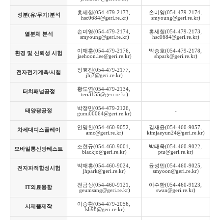
홍세철(054-479-2173, 
손미영(054-479-2174, 
성분(유/무기)분석
hsc0684@geri.re.kr)
smyoung@geri.re.kr)
손미영(054-479-2174, 
홍세철(054-479-2173, 
열분체 분석
smyoung@geri.re.kr)
hsc0684@geri.re.kr)
이재훈(054-479-2176, 
박승호(054-479-2178, 
환경 및 신뢰성 시험
jaehoon.lee@geri.re.kr)
shpark@geri.re.kr)
정효진(054-479-2177, 
전자전기계측/시험
jhj7@geri.re.kr)
황도연(054-479-2134, 
터치패널공정
teri3155@geri.re.kr)
박정민(054-479-2126, 
태양광공정
-
gumi00064@geri.re.kr)
안명찬(054-460-9052, 
김재윤(054-460-9057, 
차세대디스플레이
amc@geri.re.kr)
kimjaeyun24@geri.re.kr)
조현규(054-460-9001, 
박태욱(054-460-9022, 
모바일통신망테스트
blackjo@geri.re.kr)
ptu@geri.re.kr)
박재홍(054-460-9024, 
윤성민(054-460-9025, 
전자파적합성시험
jhpark@geri.re.kr)
smyoon@geri.re.kr)
전금상(054-460-9121, 
이수한(054-460-9123, 
IT의료융합
geumsang@geri.re.kr)
swan@geri.re.kr)
이승환(054-479-2056, 
시제품제작
lsh98@geri.re.kr)