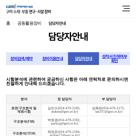
담당자안내
홈
공동활용장비
담당자안내
성적서 진위여부
장비검색/예약
장비이용안내
담당자안내
확인
시험분석에 관련하여 궁금하신 사항은 아래 연락처로 문의하시면
친절하게 안내해 드리겠습니다.
분야
정 담당자
부 담당자
표면/구조분석 및
김민수(054-479-2183, 
김혜란(054-479-2175, 
재료시험
mskim@geri.re.kr)
lan311@geri.re.kr)
박영경(054-479-2182, 
구조분석(FIB)
parkyg@geri.re.kr)
채정은(054-479-2184, 
구조분석(TEM)
jechae27@geri.re.kr)