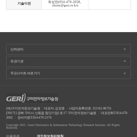
최성찬(054-479-2058, 
기술이전
choisc@geri.re.kr)
(재)구미전자정보기술원
ㅣ
대표자: 김장호
ㅣ
사업자등록번호: 513-82-06753
[39171] 경북 구미시 산동읍 첨단기업1로 17 구미전자정보기술원
ㅣ
대표전화T.054-479-
2002
ㅣ
장비지원T.054-479-2176
Copyright 2021. Gumi Electronics & Information Technology Research Institute. All Rights
Reserved.
이용약관
개인정보처리방침