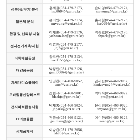
홍세철(054-479-2173, 
손미영(054-479-2174, 
성분(유/무기)분석
hsc0684@geri.re.kr)
smyoung@geri.re.kr)
손미영(054-479-2174, 
홍세철(054-479-2173, 
열분체 분석
smyoung@geri.re.kr)
hsc0684@geri.re.kr)
이재훈(054-479-2176, 
박승호(054-479-2178, 
환경 및 신뢰성 시험
jaehoon.lee@geri.re.kr)
shpark@geri.re.kr)
정효진(054-479-2177, 
전자전기계측/시험
jhj7@geri.re.kr)
황도연(054-479-2134, 
터치패널공정
teri3155@geri.re.kr)
박정민(054-479-2126, 
태양광공정
-
gumi00064@geri.re.kr)
안명찬(054-460-9052, 
김재윤(054-460-9057, 
차세대디스플레이
amc@geri.re.kr)
kimjaeyun24@geri.re.kr)
조현규(054-460-9001, 
박태욱(054-460-9022, 
모바일통신망테스트
blackjo@geri.re.kr)
ptu@geri.re.kr)
박재홍(054-460-9024, 
윤성민(054-460-9025, 
전자파적합성시험
jhpark@geri.re.kr)
smyoon@geri.re.kr)
전금상(054-460-9121, 
이수한(054-460-9123, 
IT의료융합
geumsang@geri.re.kr)
swan@geri.re.kr)
이승환(054-479-2056, 
시제품제작
lsh98@geri.re.kr)