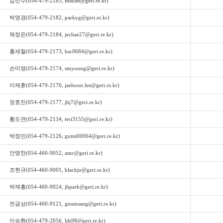
김민수(054-479-2183, mskim@geri.re.kr)
박영경(054-479-2182, parkyg@geri.re.kr)
채정은(054-479-2184, jechae27@geri.re.kr)
홍세철(054-479-2173, hsc0684@geri.re.kr)
손미영(054-479-2174, smyoung@geri.re.kr)
이재훈(054-479-2176, jaehoon.lee@geri.re.kr)
정효진(054-479-2177, jhj7@geri.re.kr)
황도연(054-479-2134, teri3155@geri.re.kr)
박정민(054-479-2126, gumi00064@geri.re.kr)
안명찬(054-460-9052, amc@geri.re.kr)
조현규(054-460-9001, blackjo@geri.re.kr)
박재홍(054-460-9024, jhpark@geri.re.kr)
전금상(054-460-9121, geumsang@geri.re.kr)
이승환(054-479-2056, lsh98@geri.re.kr)