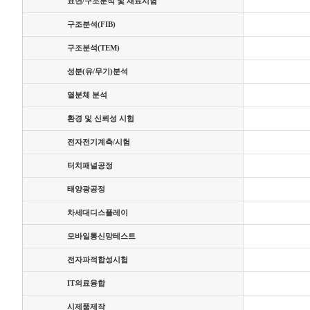
표면/구조분석 및 재료시험
구조분석(FIB)
구조분석(TEM)
성분(유/무기)분석
열분체 분석
환경 및 신뢰성 시험
전자전기계측/시험
터치패널공정
태양광공정
차세대디스플레이
모바일통신망테스트
전자파적합성시험
IT의료융합
시제품제작