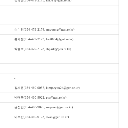
김혜란(054-479-2175, lan311@geri.re.kr)
손미영(054-479-2174, smyoung@geri.re.kr)
홍세철(054-479-2173, hsc0684@geri.re.kr)
박승호(054-479-2178, shpark@geri.re.kr)
-
김재윤(054-460-9057, kimjaeyun24@geri.re.kr)
박태욱(054-460-9022, ptu@geri.re.kr)
윤성민(054-460-9025, smyoon@geri.re.kr)
이수한(054-460-9123, swan@geri.re.kr)