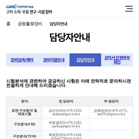
담당자안내
홈
공동활용장비
담당자안내
성적서 진위여부
장비검색/예약
장비이용안내
담당자안내
확인
시험분석에 관련하여 궁금하신 사항은 아래 연락처로 문의하시면
친절하게 안내해 드리겠습니다.
분야
정 담당자
부 담당자
표면/구조분석 및
김민수(054-479-2183, 
김혜란(054-479-2175, 
재료시험
mskim@geri.re.kr)
lan311@geri.re.kr)
박영경(054-479-2182, 
구조분석(FIB)
parkyg@geri.re.kr)
채정은(054-479-2184, 
구조분석(TEM)
jechae27@geri.re.kr)