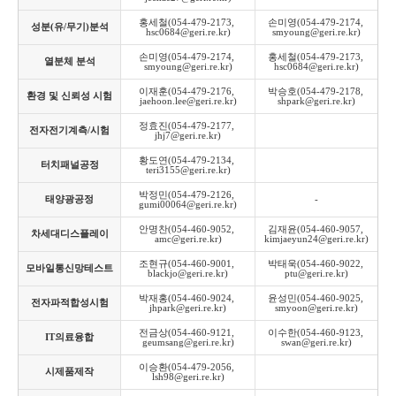
홍세철(054-479-2173, 
손미영(054-479-2174, 
성분(유/무기)분석
hsc0684@geri.re.kr)
smyoung@geri.re.kr)
손미영(054-479-2174, 
홍세철(054-479-2173, 
열분체 분석
smyoung@geri.re.kr)
hsc0684@geri.re.kr)
이재훈(054-479-2176, 
박승호(054-479-2178, 
환경 및 신뢰성 시험
jaehoon.lee@geri.re.kr)
shpark@geri.re.kr)
정효진(054-479-2177, 
전자전기계측/시험
jhj7@geri.re.kr)
황도연(054-479-2134, 
터치패널공정
teri3155@geri.re.kr)
박정민(054-479-2126, 
태양광공정
-
gumi00064@geri.re.kr)
안명찬(054-460-9052, 
김재윤(054-460-9057, 
차세대디스플레이
amc@geri.re.kr)
kimjaeyun24@geri.re.kr)
조현규(054-460-9001, 
박태욱(054-460-9022, 
모바일통신망테스트
blackjo@geri.re.kr)
ptu@geri.re.kr)
박재홍(054-460-9024, 
윤성민(054-460-9025, 
전자파적합성시험
jhpark@geri.re.kr)
smyoon@geri.re.kr)
전금상(054-460-9121, 
이수한(054-460-9123, 
IT의료융합
geumsang@geri.re.kr)
swan@geri.re.kr)
이승환(054-479-2056, 
시제품제작
lsh98@geri.re.kr)