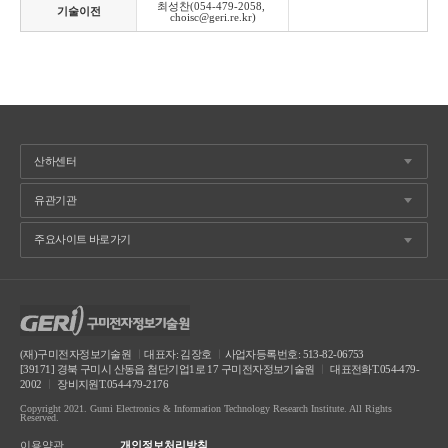
최성찬(054-479-2058, 
기술이전
choisc@geri.re.kr)
(재)구미전자정보기술원
ㅣ
대표자: 김장호
ㅣ
사업자등록번호: 513-82-06753
[39171] 경북 구미시 산동읍 첨단기업1로 17 구미전자정보기술원
ㅣ
대표전화T.054-479-
2002
ㅣ
장비지원T.054-479-2176
Copyright 2021. Gumi Electronics & Information Technology Research Institute. All Rights
Reserved.
이용약관
개인정보처리방침