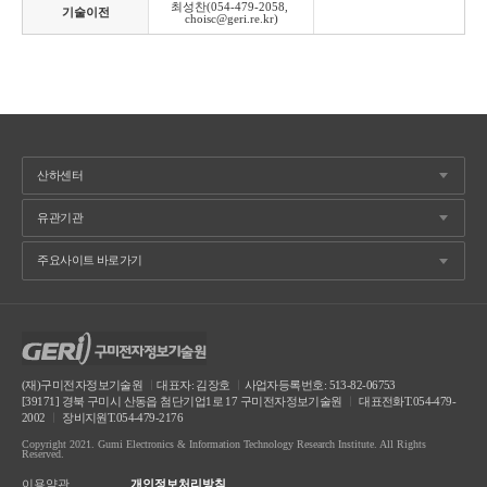
최성찬(054-479-2058, 
기술이전
choisc@geri.re.kr)
(재)구미전자정보기술원
ㅣ
대표자: 김장호
ㅣ
사업자등록번호: 513-82-06753
[39171] 경북 구미시 산동읍 첨단기업1로 17 구미전자정보기술원
ㅣ
대표전화T.054-479-
2002
ㅣ
장비지원T.054-479-2176
Copyright 2021. Gumi Electronics & Information Technology Research Institute. All Rights
Reserved.
이용약관
개인정보처리방침