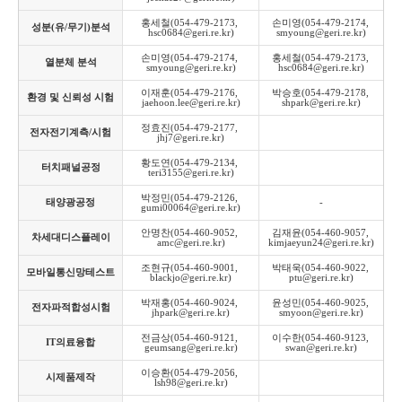
홍세철(054-479-2173, 
손미영(054-479-2174, 
성분(유/무기)분석
hsc0684@geri.re.kr)
smyoung@geri.re.kr)
손미영(054-479-2174, 
홍세철(054-479-2173, 
열분체 분석
smyoung@geri.re.kr)
hsc0684@geri.re.kr)
이재훈(054-479-2176, 
박승호(054-479-2178, 
환경 및 신뢰성 시험
jaehoon.lee@geri.re.kr)
shpark@geri.re.kr)
정효진(054-479-2177, 
전자전기계측/시험
jhj7@geri.re.kr)
황도연(054-479-2134, 
터치패널공정
teri3155@geri.re.kr)
박정민(054-479-2126, 
태양광공정
-
gumi00064@geri.re.kr)
안명찬(054-460-9052, 
김재윤(054-460-9057, 
차세대디스플레이
amc@geri.re.kr)
kimjaeyun24@geri.re.kr)
조현규(054-460-9001, 
박태욱(054-460-9022, 
모바일통신망테스트
blackjo@geri.re.kr)
ptu@geri.re.kr)
박재홍(054-460-9024, 
윤성민(054-460-9025, 
전자파적합성시험
jhpark@geri.re.kr)
smyoon@geri.re.kr)
전금상(054-460-9121, 
이수한(054-460-9123, 
IT의료융합
geumsang@geri.re.kr)
swan@geri.re.kr)
이승환(054-479-2056, 
시제품제작
lsh98@geri.re.kr)