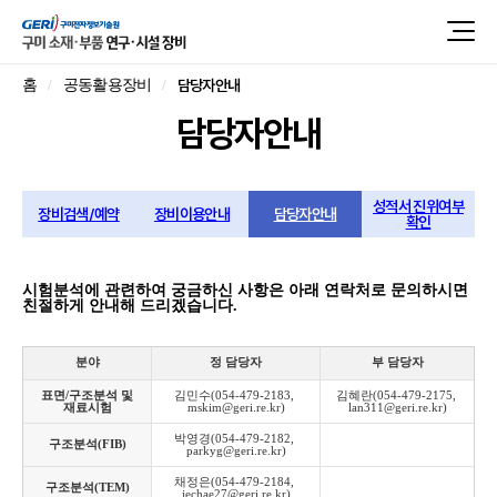
담당자안내
홈
공동활용장비
담당자안내
성적서 진위여부
장비검색/예약
장비이용안내
담당자안내
확인
시험분석에 관련하여 궁금하신 사항은 아래 연락처로 문의하시면
친절하게 안내해 드리겠습니다.
분야
정 담당자
부 담당자
표면/구조분석 및
김민수(054-479-2183, 
김혜란(054-479-2175, 
재료시험
mskim@geri.re.kr)
lan311@geri.re.kr)
박영경(054-479-2182, 
구조분석(FIB)
parkyg@geri.re.kr)
채정은(054-479-2184, 
구조분석(TEM)
jechae27@geri.re.kr)