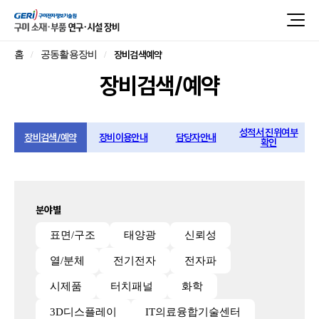
장비검색예약
홈
공동활용장비
장비검색/예약
성적서 진위여부
장비검색/예약
장비이용안내
담당자안내
확인
분야별
표면/구조
태양광
신뢰성
열/분체
전기전자
전자파
시제품
터치패널
화학
3D디스플레이
IT의료융합기술센터