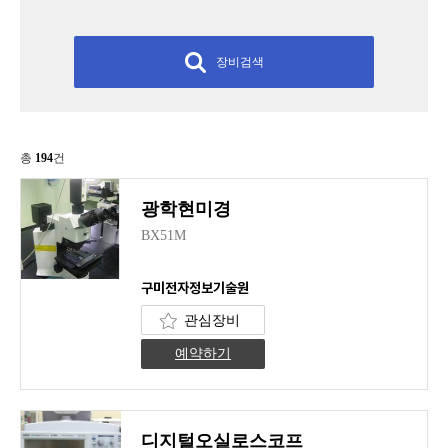
장비검색
총
194
건
광학현미경
BX51M
구미전자정보기술원
관심장비
예약하기
디지털오실로스코프