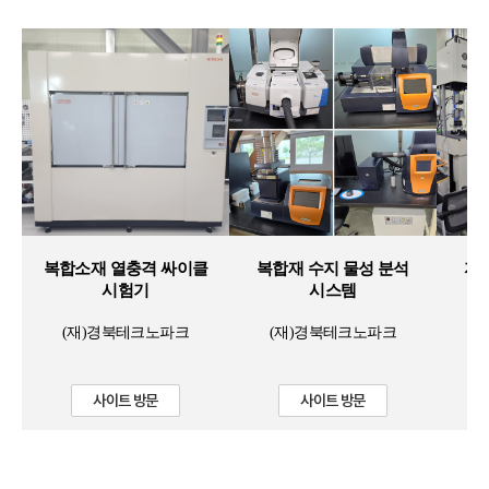
복합소재 열충격 싸이클
복합재 수지 물성 분석
자
시험기
시스템
(재)경북테크노파크
(재)경북테크노파크
사이트 방문
사이트 방문