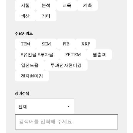
시험
분석
교육
계측
생산
기타
주요키워드
TEM
SEM
FIB
XRF
#유전율 #투자율
FE TEM
열충격
열전도율
투과전자현미경
전자현미경
장비검색