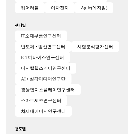
웨어러블
이차전지
Agile(에자일)
센터별
IT소재부품연구센터
반도체 • 방산연구센터
시험분석평가센터
ICT디바이스연구센터
디지털헬스케어연구센터
AI • 실감미디어연구단
광융합디스플레이연구센터
스마트제조연구센터
차세대에너지연구센터
용도별