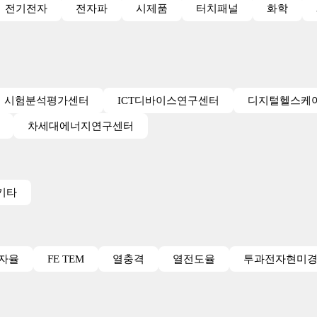
전기전자
전자파
시제품
터치패널
화학
시험분석평가센터
ICT디바이스연구센터
디지털헬스케
차세대에너지연구센터
기타
투자율
FE TEM
열충격
열전도율
투과전자현미