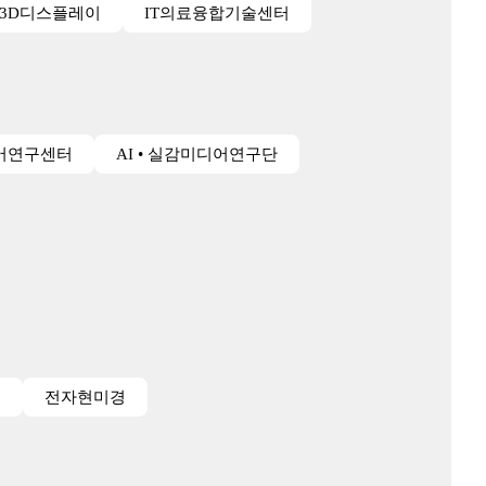
3D디스플레이
IT의료융합기술센터
어연구센터
AI • 실감미디어연구단
경
전자현미경