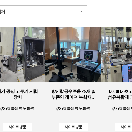
자기 공명 고주기 시험
방산항공우주용 소재 및
1,000Hz 
장비
부품의 레이져 복합재료
섬유복합재 
테스트 시스템
장
(재)경북테크노파크
(재)경북테크노파크
(재)경북
사이트 방문
사이트 방문
사이트