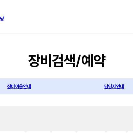
당
장비검색/예약
장비이용안내
담당자안내