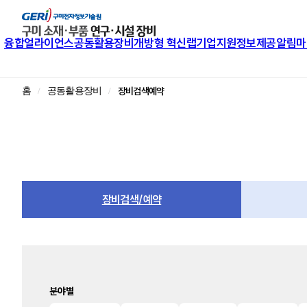
융합얼라이언스
공동활용장비
개방형 혁신랩
기업지원
정보제공
알림마
장비검색예약
홈
공동활용장비
장비검색/예약
분야별