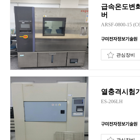
급속온도변화
버
ARSF-0800-15 (C6
구미전자정보기술원
관심장비
열충격시험
ES-206LH
구미전자정보기술원
관심장비