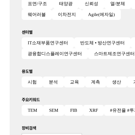
표면/구조
태양광
신뢰성
열/분체
웨어러블
이차전지
Agile(에자일)
센터별
IT소재부품연구센터
반도체 • 방산연구센터
광융합디스플레이연구센터
스마트제조연구센터
용도별
시험
분석
교육
계측
생산
주요키워드
TEM
SEM
FIB
XRF
#유전율 #
장비검색