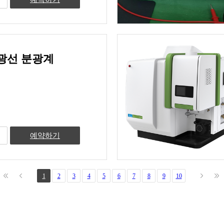
광선 분광계
예약하기
1
2
3
4
5
6
7
8
9
10