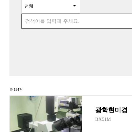
총
194
건
광학현미경
BX51M