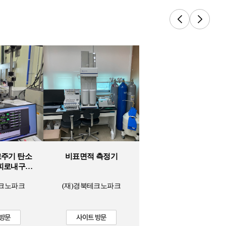
초고주기 탄소
비표면적 측정기
피로내구성
비
테크노파크
(재)경북테크노파크
 방문
사이트 방문