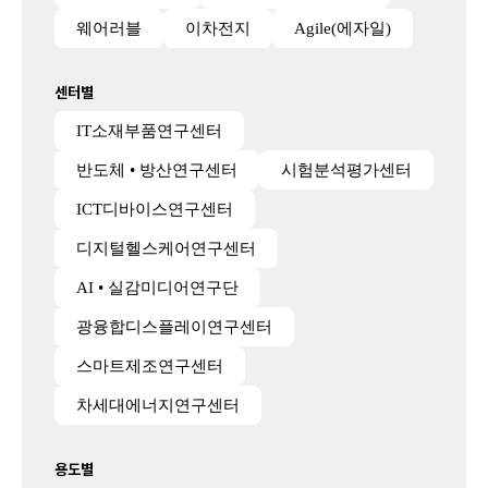
웨어러블
이차전지
Agile(에자일)
센터별
IT소재부품연구센터
반도체 • 방산연구센터
시험분석평가센터
ICT디바이스연구센터
디지털헬스케어연구센터
AI • 실감미디어연구단
광융합디스플레이연구센터
스마트제조연구센터
차세대에너지연구센터
용도별