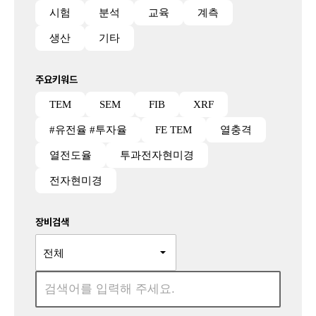
시험
분석
교육
계측
생산
기타
주요키워드
TEM
SEM
FIB
XRF
#유전율 #투자율
FE TEM
열충격
열전도율
투과전자현미경
전자현미경
장비검색