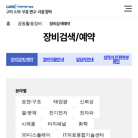
장비검색예약
홈
공동활용장비
장비검색/예약
성적서 진위여부
장비검색/예약
장비이용안내
담당자안내
확인
분야별
표면/구조
태양광
신뢰성
열/분체
전기전자
전자파
시제품
터치패널
화학
3D디스플레이
IT의료융합기술센터