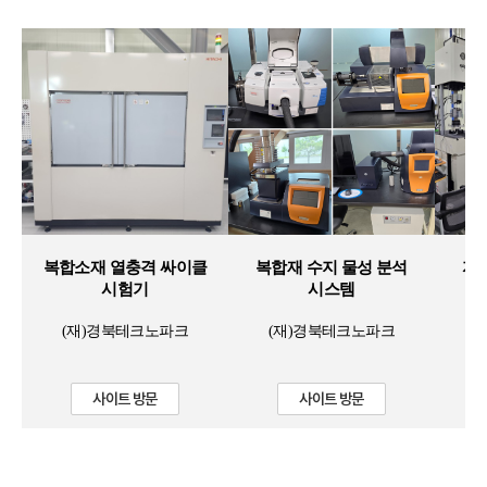
복합소재 열충격 싸이클
복합재 수지 물성 분석
자
시험기
시스템
(재)경북테크노파크
(재)경북테크노파크
사이트 방문
사이트 방문