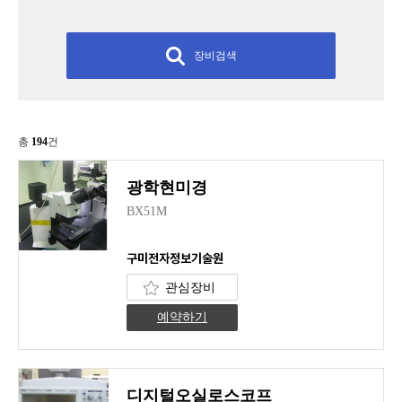
장비검색
총
194
건
광학현미경
BX51M
구미전자정보기술원
관심장비
예약하기
디지털오실로스코프