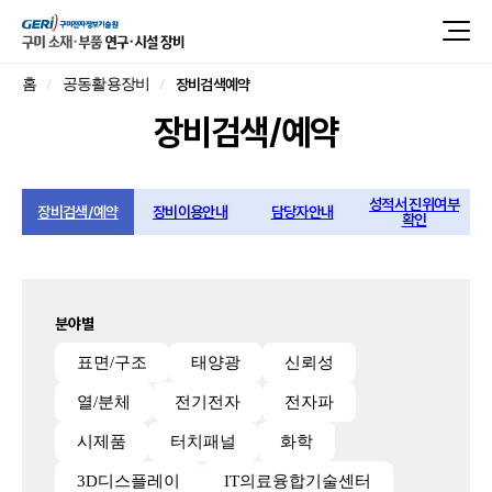
장비검색예약
홈
공동활용장비
장비검색/예약
성적서 진위여부
장비검색/예약
장비이용안내
담당자안내
확인
분야별
표면/구조
태양광
신뢰성
열/분체
전기전자
전자파
시제품
터치패널
화학
3D디스플레이
IT의료융합기술센터