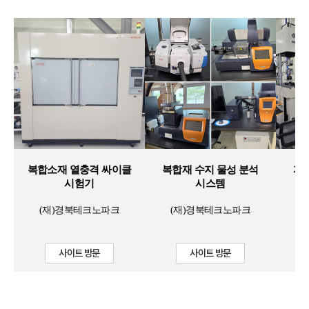
복합소재 열충격 싸이클
복합재 수지 물성 분석
자
시험기
시스템
(재)경북테크노파크
(재)경북테크노파크
사이트 방문
사이트 방문