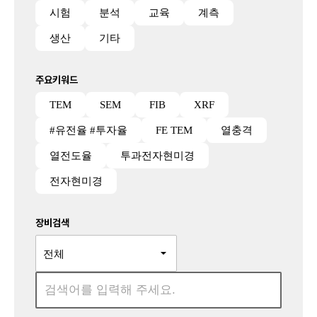
시험
분석
교육
계측
생산
기타
주요키워드
TEM
SEM
FIB
XRF
#유전율 #투자율
FE TEM
열충격
열전도율
투과전자현미경
전자현미경
장비검색