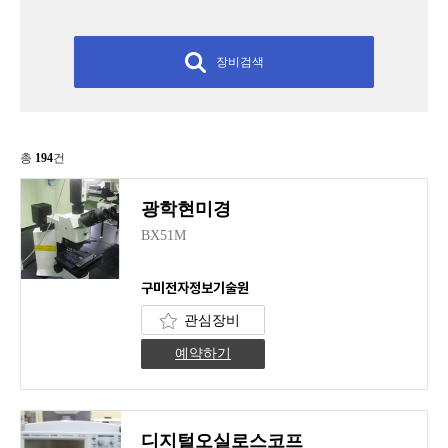
장비검색
총
194
건
광학현미경
BX51M
구미전자정보기술원
관심장비
예약하기
디지털오실로스코프