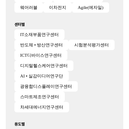
웨어러블
이차전지
Agile(에자일)
센터별
IT소재부품연구센터
반도체 • 방산연구센터
시험분석평가센터
ICT디바이스연구센터
디지털헬스케어연구센터
AI • 실감미디어연구단
광융합디스플레이연구센터
스마트제조연구센터
차세대에너지연구센터
용도별