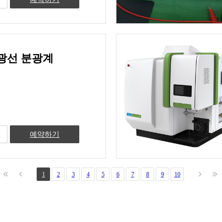
광선 분광계
예약하기
1
2
3
4
5
6
7
8
9
10