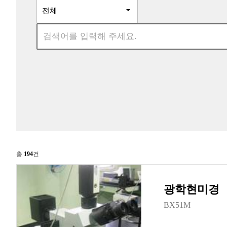
총
194
건
광학현미경
BX51M