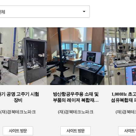
자기 공명 고주기 시험
방산항공우주용 소재 및
1,000Hz 
장비
부품의 레이져 복합재료
섬유복합재 
테스트 시스템
장
(재)경북테크노파크
(재)경북테크노파크
(재)경북
사이트 방문
사이트 방문
사이트