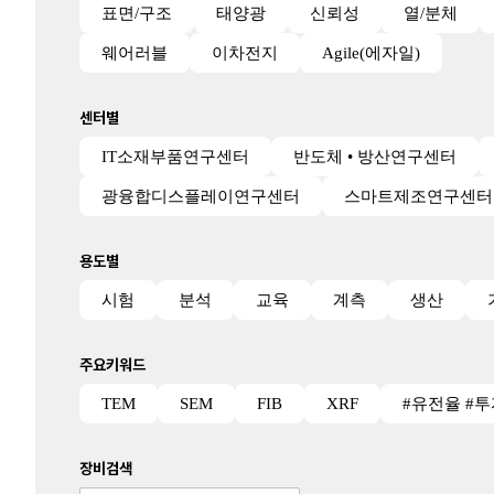
표면/구조
태양광
신뢰성
열/분체
웨어러블
이차전지
Agile(에자일)
센터별
IT소재부품연구센터
반도체 • 방산연구센터
광융합디스플레이연구센터
스마트제조연구센터
용도별
시험
분석
교육
계측
생산
주요키워드
TEM
SEM
FIB
XRF
#유전율 #
장비검색