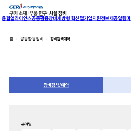
융합얼라이언스
공동활용장비
개방형 혁신랩
기업지원
정보제공
알림마
장비검색예약
홈
공동활용장비
장비검색/예약
분야별