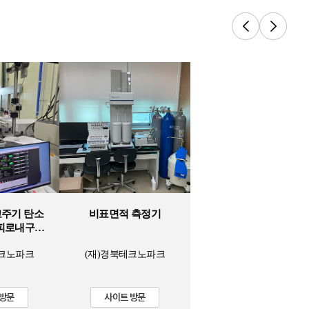
초고주기 탄소
비표면적 측정기
피로내구성
비
테크노파크
(재)경북테크노파크
 방문
사이트 방문