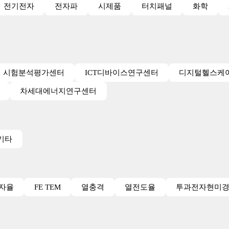
전기전자
전자파
시제품
터치패널
화학
시험분석평가센터
ICT디바이스연구센터
디지털헬스케
차세대에너지연구센터
기타
투자율
FE TEM
열충격
열전도율
투과전자현미