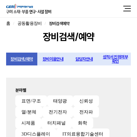
장비검색예약
홈
공동활용장비
장비검색/예약
성적서 진위여부
장비검색/예약
장비이용안내
담당자안내
확인
분야별
표면/구조
태양광
신뢰성
열/분체
전기전자
전자파
시제품
터치패널
화학
3D디스플레이
IT의료융합기술센터