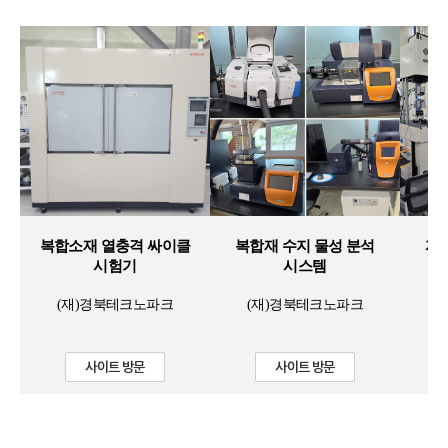
복합소재 열충격 싸이클
복합재 수지 물성 분석
자
시험기
시스템
(재)경북테크노파크
(재)경북테크노파크
사이트 방문
사이트 방문