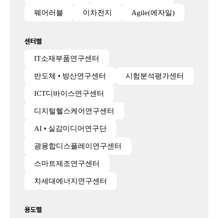
웨어러블
이차전지
Agile(에자일)
센터별
IT소재부품연구센터
반도체 • 방산연구센터
시험분석평가센터
ICT디바이스연구센터
디지털헬스케어연구센터
AI • 실감미디어연구단
광융합디스플레이연구센터
스마트제조연구센터
차세대에너지연구센터
용도별