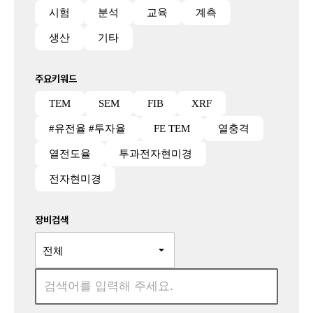
시험
분석
교육
계측
생산
기타
주요키워드
TEM
SEM
FIB
XRF
#유전율 #투자율
FE TEM
열충격
열전도율
투과전자현미경
전자현미경
장비검색