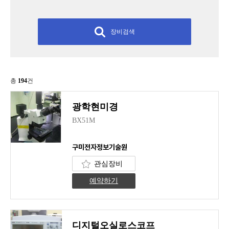
장비검색
총
194
건
광학현미경
BX51M
구미전자정보기술원
관심장비
예약하기
디지털오실로스코프