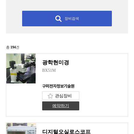
장비검색
총
194
건
광학현미경
BX51M
구미전자정보기술원
관심장비
예약하기
디지털오실로스코프