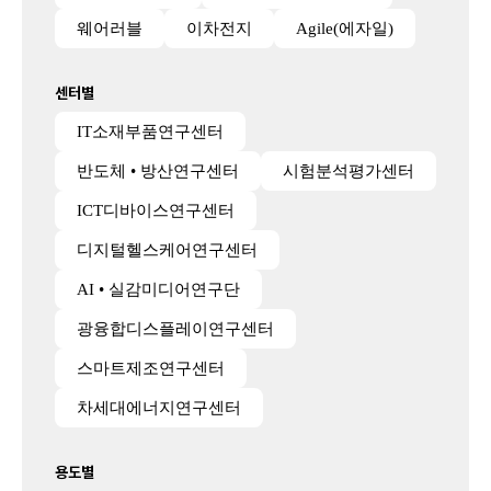
웨어러블
이차전지
Agile(에자일)
센터별
IT소재부품연구센터
반도체 • 방산연구센터
시험분석평가센터
ICT디바이스연구센터
디지털헬스케어연구센터
AI • 실감미디어연구단
광융합디스플레이연구센터
스마트제조연구센터
차세대에너지연구센터
용도별