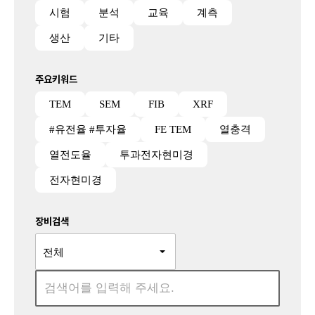
시험
분석
교육
계측
생산
기타
주요키워드
TEM
SEM
FIB
XRF
#유전율 #투자율
FE TEM
열충격
열전도율
투과전자현미경
전자현미경
장비검색