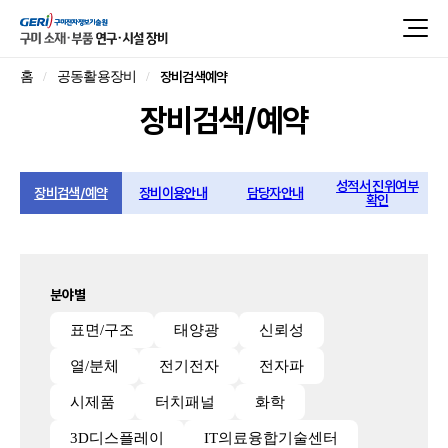
장비검색예약
홈
공동활용장비
장비검색/예약
성적서 진위여부
장비검색/예약
장비이용안내
담당자안내
확인
분야별
표면/구조
태양광
신뢰성
열/분체
전기전자
전자파
시제품
터치패널
화학
3D디스플레이
IT의료융합기술센터