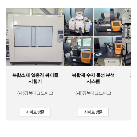
복합소재 열충격 싸이클
복합재 수지 물성 분석
자
시험기
시스템
(재)경북테크노파크
(재)경북테크노파크
사이트 방문
사이트 방문