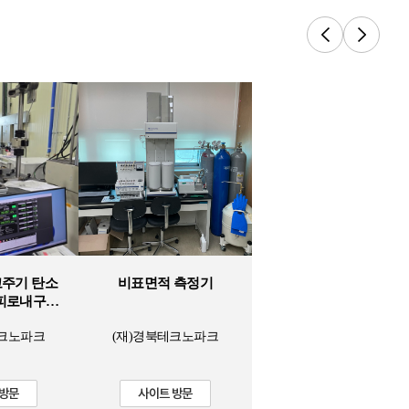
초고주기 탄소
비표면적 측정기
피로내구성
비
테크노파크
(재)경북테크노파크
 방문
사이트 방문