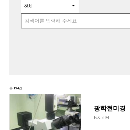
총
194
건
광학현미경
BX51M