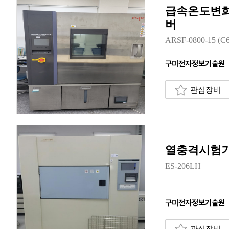
급속온도변화
버
ARSF-0800-15 (C6
구미전자정보기술원
관심장비
열충격시험
ES-206LH
구미전자정보기술원
관심장비