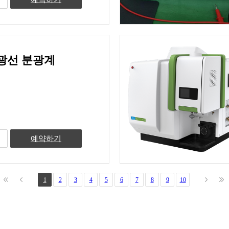
광선 분광계
예약하기
1
2
3
4
5
6
7
8
9
10