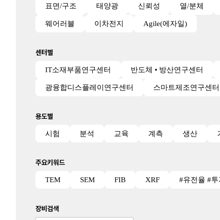
표면/구조
태양광
신뢰성
열/분체
웨어러블
이차전지
Agile(에자일)
센터별
IT소재부품연구센터
반도체 • 방산연구센터
광융합디스플레이연구센터
스마트제조연구센터
용도별
시험
분석
교육
계측
생산
주요키워드
TEM
SEM
FIB
XRF
#유전율 #
장비검색