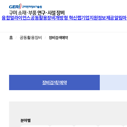
융합얼라이언스
공동활용장비
개방형 혁신랩
기업지원
정보제공
알림마
장비검색예약
홈
공동활용장비
장비검색/예약
분야별