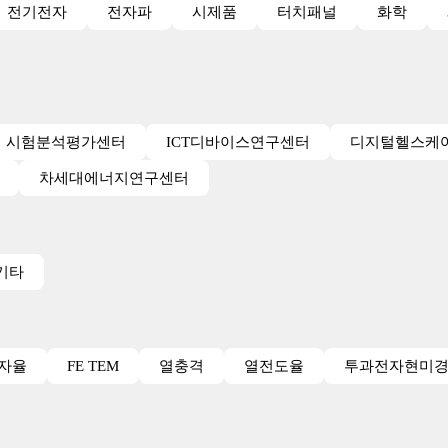
전기전자
전자파
시제품
터치패널
화학
시험분석평가센터
ICT디바이스연구센터
디지털헬스케
차세대에너지연구센터
기타
투자율
FE TEM
열충격
열전도율
투과전자현미