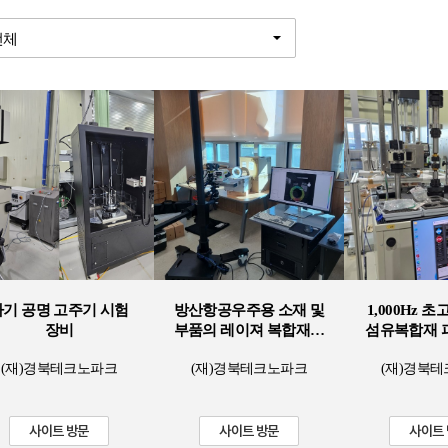
자기 공명 고주기 시험
방산항공우주용 소재 및
1,000Hz 
장비
부품의 레이져 복합재료
섬유복합재 
테스트 시스템
장
(재)경북테크노파크
(재)경북테크노파크
(재)경북
사이트 방문
사이트 방문
사이트