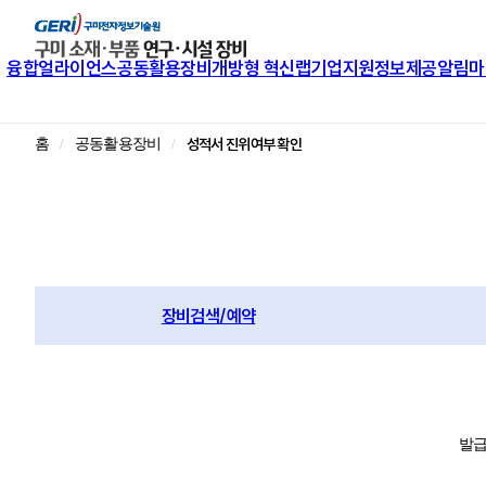
융합얼라이언스
공동활용장비
개방형 혁신랩
기업지원
정보제공
알림마
성적서 진위여부 확인
홈
공동활용장비
장비검색/예약
발급