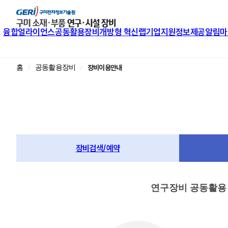
융합얼라이언스
공동활용장비
개방형 혁신랩
기업지원
정보제공
알림마
장비이용안내
홈
공동활용장비
장비검색/예약
연구장비 공동활용