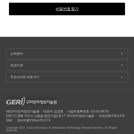
비밀번호 찾기
(재)구미전자정보기술원
ㅣ
대표자: 김장호
ㅣ
사업자등록번호: 513-82-06753
[39171] 경북 구미시 산동읍 첨단기업1로 17 구미전자정보기술원
ㅣ
대표전화T.054-479-
2002
ㅣ
장비지원T.054-479-2176
Copyright 2021. Gumi Electronics & Information Technology Research Institute. All Rights
Reserved.