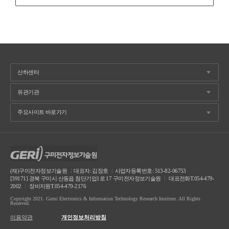
(재)구미전자정보기술원
ㅣ
대표자: 김장호
ㅣ
사업자등록번호: 513-82-06753
[39171] 경북 구미시 산동읍 첨단기업1로 17 구미전자정보기술원
ㅣ
대표전화T.054-479-
2002
ㅣ
장비지원T.054-479-2176
Copyright 2021. Gumi Electronics & Information Technology Research Institute. All Rights
Reserved.
이용약관
개인정보처리방침