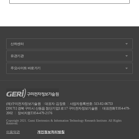
(재)구미전자정보기술원
ㅣ
대표자: 김장호
ㅣ
사업자등록번호: 513-82-06753
[39171] 경북 구미시 산동읍 첨단기업1로 17 구미전자정보기술원
ㅣ
대표전화T.054-479-
2002
ㅣ
장비지원T.054-479-2176
Copyright 2021. Gumi Electronics & Information Technology Research Institute. All Rights
Reserved.
이용약관
개인정보처리방침