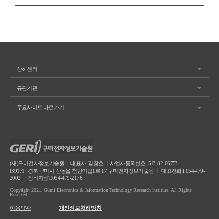
(재)구미전자정보기술원
ㅣ
대표자: 김장호
ㅣ
사업자등록번호: 513-82-06753
[39171] 경북 구미시 산동읍 첨단기업1로 17 구미전자정보기술원
ㅣ
대표전화T.054-479-
2002
ㅣ
장비지원T.054-479-2176
Copyright 2021. Gumi Electronics & Information Technology Research Institute. All Rights
Reserved.
이용약관
개인정보처리방침