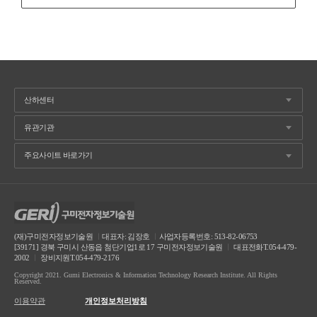
(재)구미전자정보기술원
ㅣ
대표자: 김장호
ㅣ
사업자등록번호: 513-82-06753
[39171] 경북 구미시 산동읍 첨단기업1로 17 구미전자정보기술원
ㅣ
대표전화T.054-479-
2002
ㅣ
장비지원T.054-479-2176
Copyright 2021. Gumi Electronics & Information Technology Research Institute. All Rights
Reserved.
이용약관
개인정보처리방침