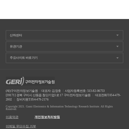
(재)구미전자정보기술원
ㅣ
대표자: 김장호
ㅣ
사업자등록번호: 513-82-06753
[39171] 경북 구미시 산동읍 첨단기업1로 17 구미전자정보기술원
ㅣ
대표전화T.054-479-
2002
ㅣ
장비지원T.054-479-2176
Copyright 2021. Gumi Electronics & Information Technology Research Institute. All Rights
Reserved.
이용약관
개인정보처리방침
이메일 무단수집 거부