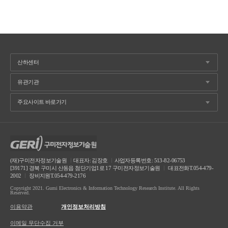
(재)구미전자정보기술원
ㅣ
대표자: 김장호
ㅣ
사업자등록번호: 513-82-06753
[39171] 경북 구미시 산동읍 첨단기업1로 17 구미전자정보기술원
ㅣ
대표전화T.054-479-
2002
ㅣ
장비지원T.054-479-2176
Copyright 2021. Gumi Electronics & Information Technology Research Institute. All Rights
Reserved.
이용약관
개인정보처리방침
이메일 무단수집 거부