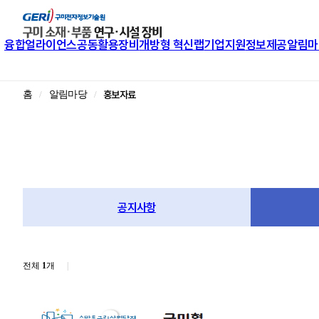
융합얼라이언스
공동활용장비
개방형 혁신랩
기업지원
정보제공
알림마
홍보자료
홈
알림마당
공지사항
전체
1
개