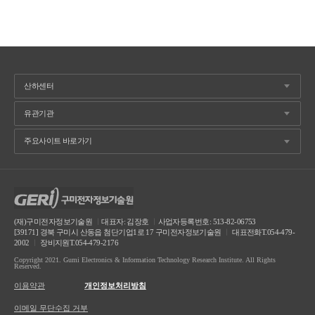
(재)구미전자정보기술원
ㅣ
대표자: 김장호
ㅣ
사업자등록번호: 513-82-06753
[39171] 경북 구미시 산동읍 첨단기업1로 17 구미전자정보기술원
ㅣ
대표전화T.054-479-
2002
ㅣ
장비지원T.054-479-2176
Copyright 2021. Gumi Electronics & Information Technology Research Institute. All Rights
Reserved.
이용약관
개인정보처리방침
이메일 무단수집 거부