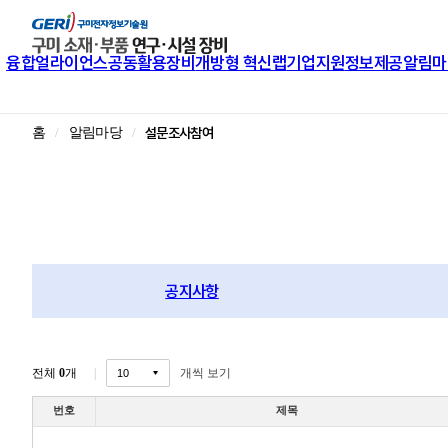
융합얼라이언스
공동활용장비
개방형 혁신랩
기업지원
정보제공
알림마
설문조사참여
홈
알림마당
공지사항
전체
0
개
개씩 보기
번호
제목