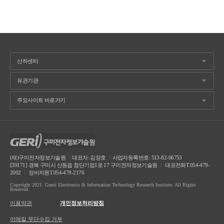
(재)구미전자정보기술원
ㅣ
대표자: 김장호
ㅣ
사업자등록번호: 513-82-06753
[39171] 경북 구미시 산동읍 첨단기업1로 17 구미전자정보기술원
ㅣ
대표전화T.054-479-
2002
ㅣ
장비지원T.054-479-2176
Copyright 2021. Gumi Electronics & Information Technology Research Institute. All Rights
Reserved.
이용약관
개인정보처리방침
이메일 무단수집 거부