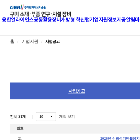
융합얼라이언스
공동활용장비
개방형 혁신랩
기업지원
정보제공
알림마
사업공고
홈
기업지원
사업공고
전체
21
개
개씩 보기
번호
21
2026년 신뢰성기반활용지원