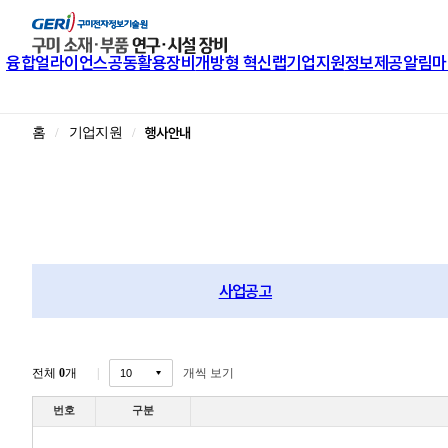
융합얼라이언스
공동활용장비
개방형 혁신랩
기업지원
정보제공
알림마
행사안내
홈
기업지원
사업공고
전체
0
개
개씩 보기
번호
구분