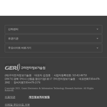
(재)구미전자정보기술원
ㅣ
대표자: 김장호
ㅣ
사업자등록번호: 513-82-06753
[39171] 경북 구미시 산동읍 첨단기업1로 17 구미전자정보기술원
ㅣ
대표전화T.054-479-
2002
ㅣ
장비지원T.054-479-2176
Copyright 2021. Gumi Electronics & Information Technology Research Institute. All Rights
Reserved.
이용약관
개인정보처리방침
이메일 무단수집 거부