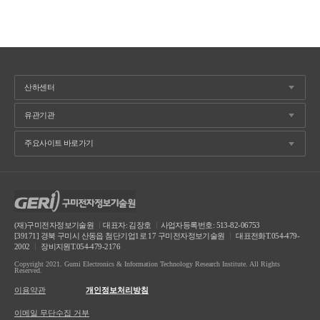
(재)구미전자정보기술원
ㅣ
대표자: 김장호
ㅣ
사업자등록번호: 513-82-06753
[39171] 경북 구미시 산동읍 첨단기업1로 17 구미전자정보기술원
ㅣ
대표전화T.054-479-
2002
ㅣ
장비지원T.054-479-2176
Copyright 2021. Gumi Electronics & Information Technology Research Institute. All Rights
Reserved.
이용약관
개인정보처리방침
이메일 무단수집 거부