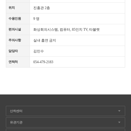
진흥관 2층
위치
9 명
수용인원
화상회의시스템, 컴퓨터, 85인치 TV, 타블렛
편의시설
실내 흡연 금지
주의사항
김민수
담당자
054-479-2183
연락처