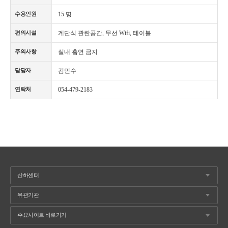
15 명
수용인원
계단식 관란공간, 무선 Wifi, 테이블
편의시설
실내 흡연 금지
주의사항
김민수
담당자
054-479-2183
연락처