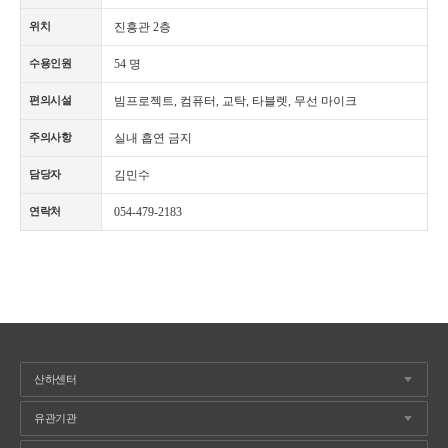
진흥관 2층
위치
54 명
수용인원
빔프로젝트, 컴퓨터, 교탁, 타블렛, 무선 마이크
편의시설
실내 흡연 금지
주의사항
김민수
담당자
054-479-2183
연락처