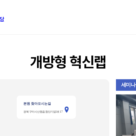
당
개방형 혁신랩
세미나
본원 찾아오시는길
경북 구미시 산동읍 첨단기업1로 17