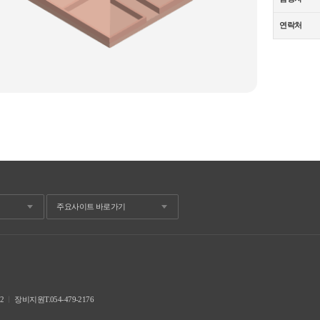
연락처
02
ㅣ
장비지원T.054-479-2176