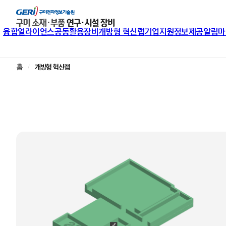
융합얼라이언스
공동활용장비
개방형 혁신랩
기업지원
정보제공
알림마
개방형 혁신랩
홈