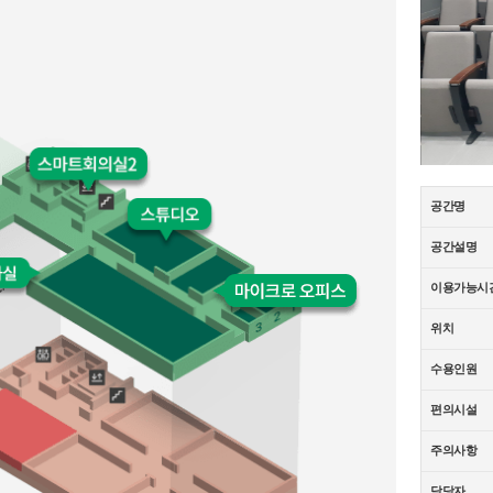
공간명
공간설명
이용가능시
위치
수용인원
편의시설
주의사항
담당자