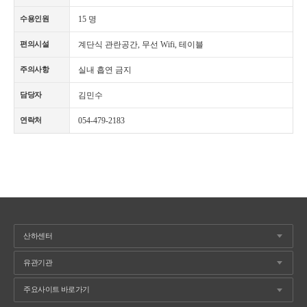
15 명
수용인원
계단식 관란공간, 무선 Wifi, 테이블
편의시설
실내 흡연 금지
주의사항
김민수
담당자
054-479-2183
연락처